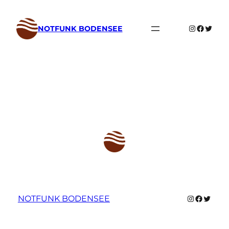
Zum
Inhalt
Instagram
Faceboo
Twitte
NOTFUNK BODENSEE
springen
Instagram
Faceboo
Twitter
NOTFUNK BODENSEE